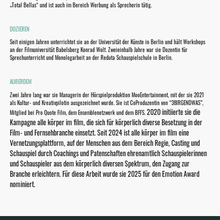
„Total Bellas“ und ist auch im Bereich Werbung als Sprecherin tätig.
DOZIEREN
Seit einigen Jahren unterrichtet sie an der Universität der Künste in Berlin und hält Workshops
an der Filmuniversität Babelsberg Konrad Wolf. Zweieinhalb Jahre war sie Dozentin für
Sprechunterricht und Monologarbeit an der Reduta Schauspielschule in Berlin.
AUßERDEM
Zwei Jahre lang war sie Managerin der Hörspielproduktion MooEntertainment, mit der sie 2021
als Kultur- und Kreativpilotin ausgezeichnet wurde. Sie ist CoProduzentin von “38IRGENDWAS”,
2020 initiierte sie die
Mitglied bei Pro Quote Film, dem Ensemblenetzwerk und dem BFFS.
Kampagne alle körper im film, die sich für körperlich diverse Besetzung in der
Film- und Fernsehbranche einsetzt. Seit 2024 ist alle körper im film eine
Vernetzungsplattform, auf der Menschen aus dem Bereich Regie, Casting und
Schauspiel durch Coachings und Patenschaften ehrenamtlich Schauspielerinnen
und Schauspieler aus dem körperlich diversen Spektrum, den Zugang zur
Branche erleichtern. Für diese Arbeit wurde sie 2025 für den Emotion Award
nominiert.