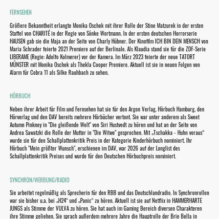
FERNSEHEN
Größere Bekanntheit erlangte Monika Oschek mit ihrer Rolle der Stine Matzurek in der ersten
Staffel von CHARITÉ in der Regie von Sönke Wortmann. In der ersten deutschen Horrorserie
HAUSEN gab sie die Maja an der Seite von Charly Hübner. Der Kinofilm ICH BIN DEIN MENSCH von
Maria Schrader feierte 2021 Premiere auf der Berlinale. Als Klaudia stand sie für die ZDF-Serie
LIBERAME (Regie: Adolfo Kolmerer) vor der Kamera. Im März 2023 feierte der neue TATORT
MÜNSTER mit Monika Oschek als Thekla Cooper Premiere. Aktuell ist sie in neuen Folgen von
Alarm für Cobra 11 als Silke Rauhbach zu sehen.
HÖRBUCH
Neben ihrer Arbeit für Film und Fernsehen hat sie für den Argon Verlag, Hörbuch Hamburg, den
Hörverlag und den DAV bereits mehrere Hörbücher vertont. Sie war unter anderem als Sweet
Autumn Pinkney in "Die gleißende Welt" von Siri Hustvedt zu hören und hat an der Seite von
Andrea Sawatzki die Rolle der Mutter in "Die Witwe" gesprochen. Mit „Tschakka - Huhn voraus“
wurde sie für den Schallplattenkritik Preis in der Kategorie Kinderhörbuch nominiert. Ihr
Hörbuch "Mein größter Wunsch", erschienen im DAV, war 2026 auf der Longlist des
Schallplattenkritik Preises und wurde für den Deutschen Hörbuchpreis nominiert.
SYNCHRON/WERBUNG/RADIO
Sie arbeitet regelmäßig als Sprecherin für den RBB und das Deutschlandradio. In Synchronrollen
war sie bisher u.a. bei „H24“ und „Panic“ zu hören. Aktuell ist sie auf Netflix in HAMMERHARTE
JUNGS als Stimme der VULVA zu hören. Sie hat auch im Gaming Bereich diversen Charakteren
ihre Stimme geliehen. Sie sprach außerdem mehrere Jahre die Hauptrolle der Brie Bella in